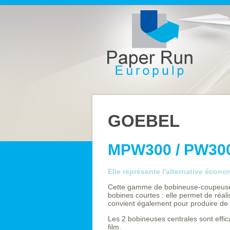
GOEBEL
MPW300 / PW30
Elle représente l'alternative écono
Cette gamme de bobineuse-coupeuse 
bobines courtes : elle permet de réa
convient également pour produire de 
Les 2 bobineuses centrales sont effi
film.