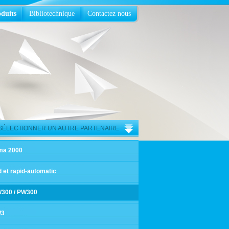
duits
Bibliotechnique
Contactez nous
SÉLECTIONNER UN AUTRE PARTENAIRE
ma 2000
d et rapid-automatic
300 / PW300
W3