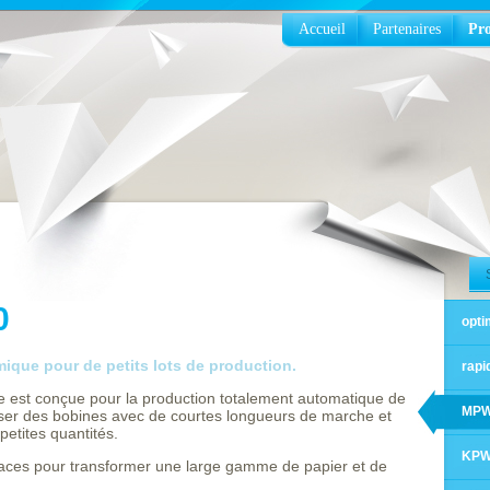
Accueil
Partenaires
Pro
0
opti
mique pour de petits lots de production.
rapi
est conçue pour la production totalement automatique de
MPW
liser des bobines avec de courtes longueurs de marche et
petites quantités.
KP
caces pour transformer une large gamme de papier et de