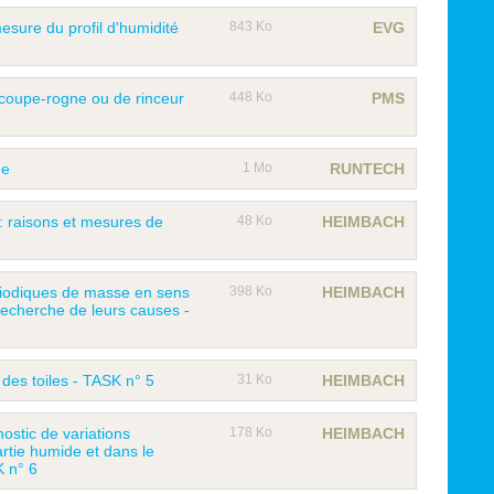
sure du profil d'humidité
843 Ko
EVG
coupe-rogne ou de rinceur
448 Ko
PMS
me
1 Mo
RUNTECH
s: raisons et mesures de
48 Ko
HEIMBACH
riodiques de masse en sens
398 Ko
HEIMBACH
 recherche de leurs causes -
 des toiles - TASK n° 5
31 Ko
HEIMBACH
ostic de variations
178 Ko
HEIMBACH
rtie humide et dans le
K n° 6