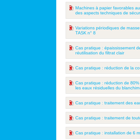
Machines à papier favorables au
des aspects techniques de sécur
Variations périodiques de masse
TASK n° 8
Cas pratique : épaississement d
réutilisation du filtrat clair
Cas pratique : réduction de la 
Cas pratique : réduction de 80% 
les eaux résiduelles du blanchim
Cas pratique : traitement des ea
Cas pratique : traitement de tout
Cas pratique : installation de 6 mi