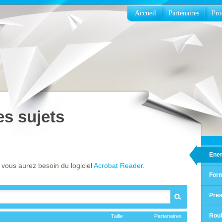
Accueil
Partenaires
Pro
es sujets
Ener
 vous aurez besoin du logiciel
Acrobat Reader
.
Form
Pre
Roul
Taille
Partenaires