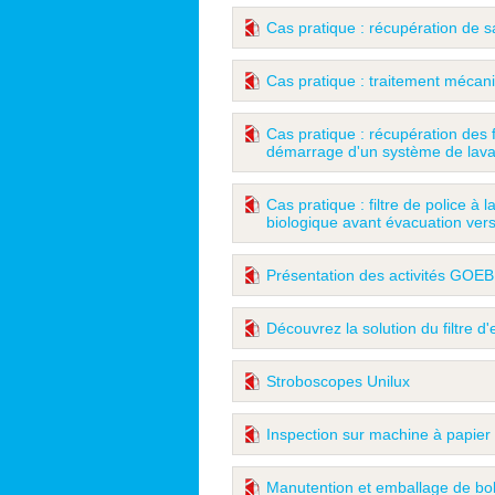
Cas pratique : récupération de
Cas pratique : traitement mécan
Cas pratique : récupération des 
démarrage d'un système de lavag
Cas pratique : filtre de police à l
biologique avant évacuation vers
Présentation des activités GOE
Découvrez la solution du filtre d'
Stroboscopes Unilux
Inspection sur machine à papier
Manutention et emballage de bob