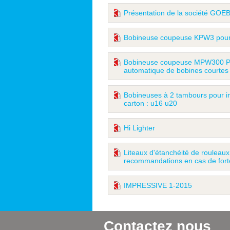
Présentation de la société GOEBE
Bobineuse coupeuse KPW3 pour 
Bobineuse coupeuse MPW300 P
automatique de bobines courtes
Bobineuses à 2 tambours pour in
carton : u16 u20
Hi Lighter
Liteaux d'étanchéité de rouleaux 
recommandations en cas de fort
IMPRESSIVE 1-2015
Contactez nous