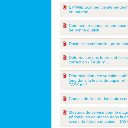
EV Web Scanner : système de me
en marche
Comment reconnaitre une buse 
de bonne qualité
Docteur en composite, porte-la
Déformation des feutres et toile
correction - TASK n° 1
Détermination des variations pé
long dans la feuille de papier et
TASK n° 2
Causes de l’usure des feutres et
Mesures de service pour le diagn
périodiques de masse dans la pa
circuit de tête de machine - TAS