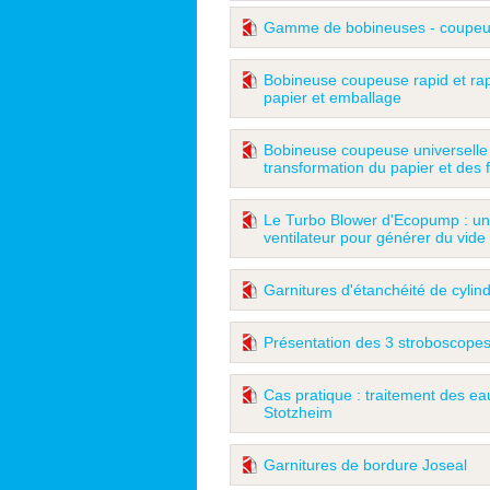
Gamme de bobineuses - coupe
Bobineuse coupeuse rapid et rap
papier et emballage
Bobineuse coupeuse universelle x
transformation du papier et des f
Le Turbo Blower d'Ecopump : un
ventilateur pour générer du vide
Garnitures d'étanchéité de cylin
Présentation des 3 stroboscopes
Cas pratique : traitement des e
Stotzheim
Garnitures de bordure Joseal