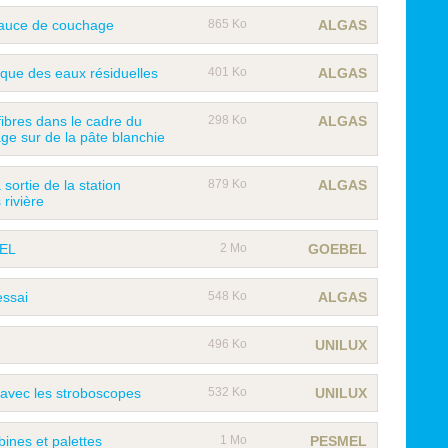
 sauce de couchage
865 Ko
ALGAS
ique des eaux résiduelles
401 Ko
ALGAS
fibres dans le cadre du
298 Ko
ALGAS
e sur de la pâte blanchie
a sortie de la station
879 Ko
ALGAS
 rivière
BEL
2 Mo
GOEBEL
essai
548 Ko
ALGAS
496 Ko
UNILUX
 avec les stroboscopes
532 Ko
UNILUX
ines et palettes
1 Mo
PESMEL