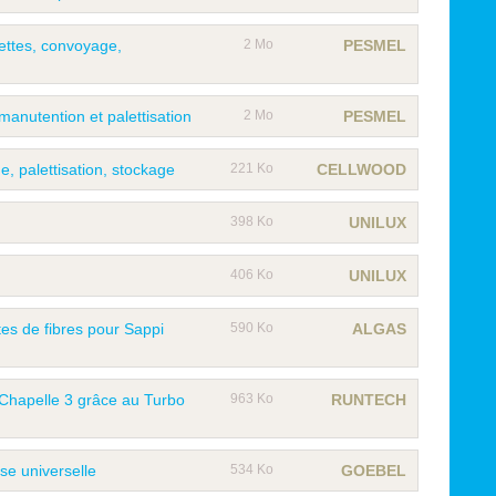
ettes, convoyage,
2 Mo
PESMEL
manutention et palettisation
2 Mo
PESMEL
, palettisation, stockage
221 Ko
CELLWOOD
398 Ko
UNILUX
406 Ko
UNILUX
tes de fibres pour Sappi
590 Ko
ALGAS
Chapelle 3 grâce au Turbo
963 Ko
RUNTECH
e universelle
534 Ko
GOEBEL