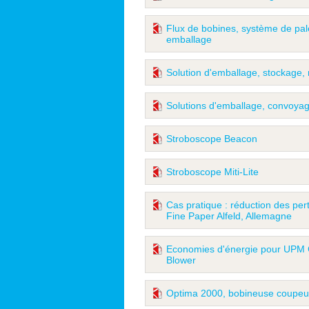
Flux de bobines, système de pal
emballage
Solution d'emballage, stockage, 
Solutions d'emballage, convoyage
Stroboscope Beacon
Stroboscope Miti-Lite
Cas pratique : réduction des per
Fine Paper Alfeld, Allemagne
Economies d'énergie pour UPM 
Blower
Optima 2000, bobineuse coupeus