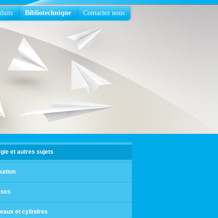
duits
Bibliotechnique
Contactez nous
gie et autres sujets
ation
sses
eaux et cylindres