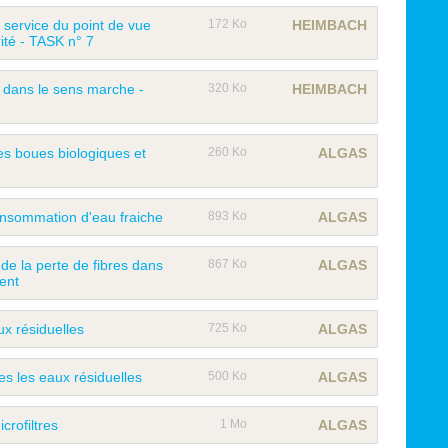
 service du point de vue
172 Ko
HEIMBACH
ité - TASK n° 7
 dans le sens marche -
320 Ko
HEIMBACH
es boues biologiques et
260 Ko
ALGAS
consommation d'eau fraiche
893 Ko
ALGAS
de la perte de fibres dans
867 Ko
ALGAS
ent
ux résiduelles
725 Ko
ALGAS
es les eaux résiduelles
500 Ko
ALGAS
crofiltres
1 Mo
ALGAS